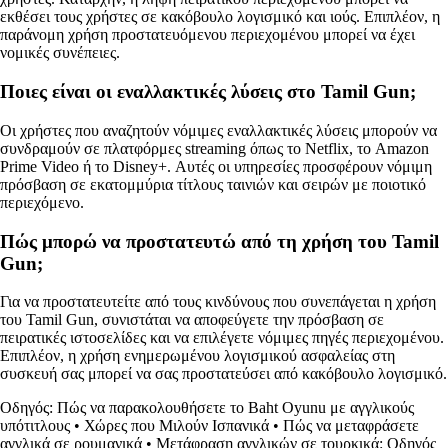
εκθέσει τους χρήστες σε κακόβουλο λογισμικό και ιούς. Επιπλέον, η
παράνομη χρήση προστατευόμενου περιεχομένου μπορεί να έχει
νομικές συνέπειες.
Ποιες είναι οι εναλλακτικές λύσεις στο Tamil Gun;
Οι χρήστες που αναζητούν νόμιμες εναλλακτικές λύσεις μπορούν να
συνδραμούν σε πλατφόρμες streaming όπως το Netflix, το Amazon
Prime Video ή το Disney+. Αυτές οι υπηρεσίες προσφέρουν νόμιμη
πρόσβαση σε εκατομμύρια τίτλους ταινιών και σειρών με ποιοτικό
περιεχόμενο.
Πώς μπορώ να προστατευτώ από τη χρήση του Tamil
Gun;
Για να προστατευτείτε από τους κινδύνους που συνεπάγεται η χρήση
του Tamil Gun, συνιστάται να αποφεύγετε την πρόσβαση σε
πειρατικές ιστοσελίδες και να επιλέγετε νόμιμες πηγές περιεχομένου.
Επιπλέον, η χρήση ενημερωμένου λογισμικού ασφαλείας στη
συσκευή σας μπορεί να σας προστατεύσει από κακόβουλο λογισμικό.
Οδηγός: Πώς να παρακολουθήσετε το Baht Oyunu με αγγλικούς
υπότιτλους
•
Χώρες που Μιλούν Ισπανικά
•
Πώς να μεταφράσετε
αγγλικά σε ρουμανικά
•
Μετάφραση αγγλικών σε τουρκικά: Οδηγός