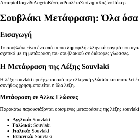
Λοταρία
Παιχνίδι
Λαχείο
Κάστρα
Ρουλέτα
Στοίχημα
Καζίνο
Πόκερ
Σουβλάκι Μετάφραση: Όλα όσα 
Εισαγωγή
Το σουβλάκι είναι ένα από τα πιο δημοφιλή ελληνικά φαγητά που αγ
σχετικά με τη μετάφραση του σουβλακιού σε διάφορες γλώσσες.
Η Μετάφραση της Λέξης Souvlaki
Η λέξη souvlaki προέρχεται από την ελληνική γλώσσα και αποτελεί έ
συνήθως χρησιμοποιείται η ίδια λέξη.
Μετάφραση σε Άλλες Γλώσσες
Παρακάτω παρουσιάζονται ορισμένες μεταφράσεις της λέξης souvlaki
Αγγλικά:
Souvlaki
Γαλλικά:
Souvlaki
Ιταλικά:
Souvlaki
Ισπανικά:
Souvlaki