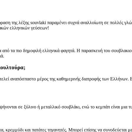
φραση της λέξης souvlaki παραμένει συχνά αναλλοίωτη σε πολλές γλ
σιακών ελληνικών γεύσεων!
ένα από τα πιο δημοφιλή ελληνικά φαγητά. Η παρασκευή του σουβλακιο
ιά.
κουλτούρα;
ελεί αναπόσπαστο μέρος της καθημερινής διατροφής των Ελλήνων. Είνα
ήνονται σε ξύλινο ή μεταλλικό σουβλάκι, ενώ το κεμπάπ είναι μια τ
τα, κρεμμύδι και πατάτες τηγανητές. Μπορεί επίσης να συνοδεύεται με