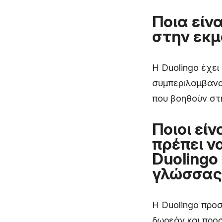
Ποια είν
στην εκμ
Η Duolingo έχε
συμπεριλαμβανομ
που βοηθούν στ
Ποιοι είν
πρέπει ν
Duolingo
γλώσσας
Η Duolingo προσ
δωρεάν και προσ