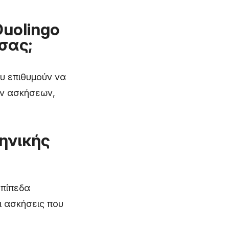
Duolingo
σας;
υ επιθυμούν να
ών ασκήσεων,
ηνικής
επίπεδα
ι ασκήσεις που