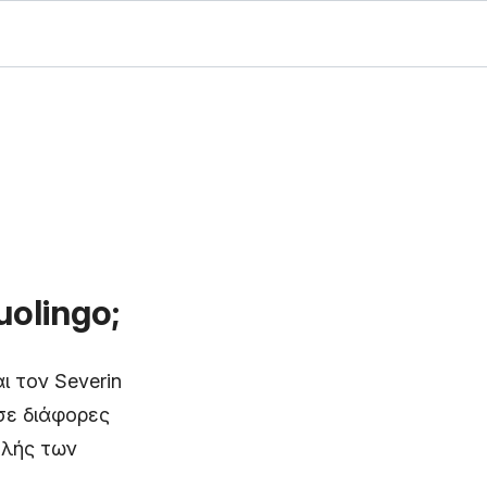
olingo;
ι τον Severin
σε διάφορες
ολής των