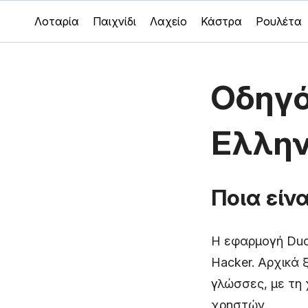
Λοταρία
Παιχνίδι
Λαχείο
Κάστρα
Ρουλέτα
Οδηγό
Ελλην
Ποια είν
Η εφαρμογή Duol
Hacker. Αρχικά
γλώσσες, με τη
χρηστών.