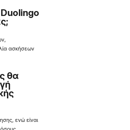
 Duolingo
ς;
ών,
ιλία ασκήσεων
ος θα
ογή
κής
ησης, ενώ είναι
 όσους