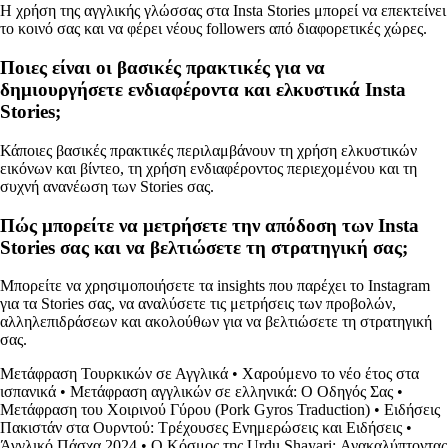
Η χρήση της αγγλικής γλώσσας στα Insta Stories μπορεί να επεκτείνει
το κοινό σας και να φέρει νέους followers από διαφορετικές χώρες.
Ποιες είναι οι βασικές πρακτικές για να
δημιουργήσετε ενδιαφέροντα και ελκυστικά Insta
Stories;
Κάποιες βασικές πρακτικές περιλαμβάνουν τη χρήση ελκυστικών
εικόνων και βίντεο, τη χρήση ενδιαφέροντος περιεχομένου και τη
συχνή ανανέωση των Stories σας.
Πώς μπορείτε να μετρήσετε την απόδοση των Insta
Stories σας και να βελτιώσετε τη στρατηγική σας;
Μπορείτε να χρησιμοποιήσετε τα insights που παρέχει το Instagram
για τα Stories σας, να αναλύσετε τις μετρήσεις των προβολών,
αλληλεπιδράσεων και ακολούθων για να βελτιώσετε τη στρατηγική
σας.
Μετάφραση Τουρκικών σε Αγγλικά
•
Χαρούμενο το νέο έτος στα
ισπανικά
•
Μετάφραση αγγλικών σε ελληνικά: Ο Οδηγός Σας
•
Μετάφραση του Χοιρινού Γύρου (Pork Gyros Traduction)
•
Ειδήσεις
Πακιστάν στα Ουρντού: Τρέχουσες Ενημερώσεις και Ειδήσεις
•
Άγγλικό Πάσχα 2024
•
Ο Κόσμος της Urdu Shayari: Ανακαλύπτοντας