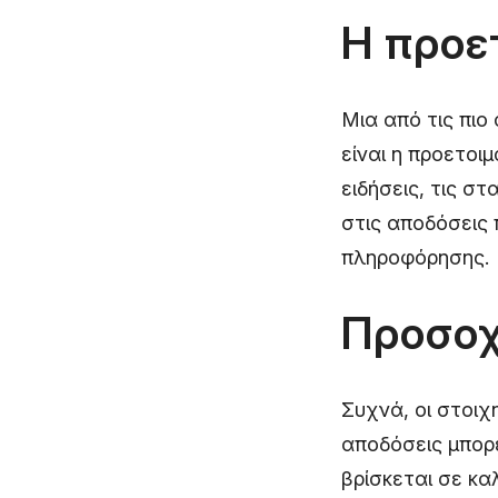
Η προετ
Μια από τις πιο
είναι η προετοι
ειδήσεις, τις στ
στις αποδόσεις 
πληροφόρησης.
Προσοχ
Συχνά, οι στοι
αποδόσεις μπορε
βρίσκεται σε κα