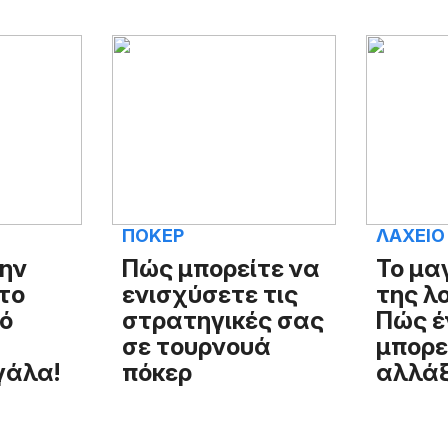
ΠΌΚΕΡ
ΛΑΧΕΊΟ
την
Πώς μπορείτε να
Το μαγ
το
ενισχύσετε τις
της λ
ό
στρατηγικές σας
Πώς έ
σε τουρνουά
μπορε
γάλα!
πόκερ
αλλάξ