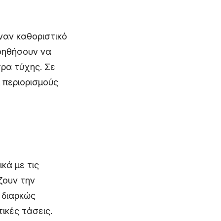
ναν καθοριστικό
οηθήσουν να
τρα τύχης. Σε
 περιορισμούς
κά με τις
ζουν την
 διαρκώς
ικές τάσεις.