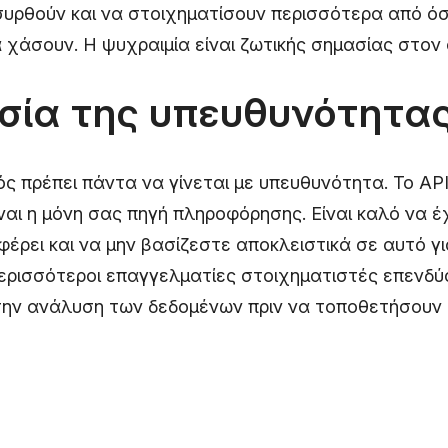
υρθούν και να στοιχηματίσουν περισσότερα από όσ
α χάσουν. Η ψυχραιμία είναι ζωτικής σημασίας στον
σία της υπευθυνότητα
ός πρέπει πάντα να γίνεται με υπευθυνότητα. Το A
ίναι η μόνη σας πηγή πληροφόρησης. Είναι καλό να 
φέρει και να μην βασίζεστε αποκλειστικά σε αυτό γ
περισσότεροι επαγγελματίες στοιχηματιστές επενδύ
 την ανάλυση των δεδομένων πριν να τοποθετήσουν