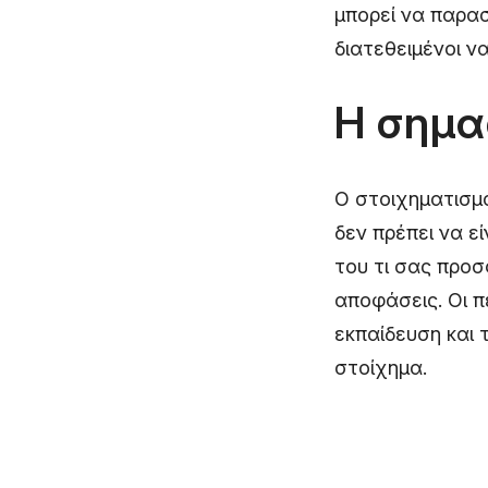
μπορεί να παρασ
διατεθειμένοι ν
Η σημα
Ο στοιχηματισμ
δεν πρέπει να ε
του τι σας προσ
αποφάσεις. Οι 
εκπαίδευση και
στοίχημα.