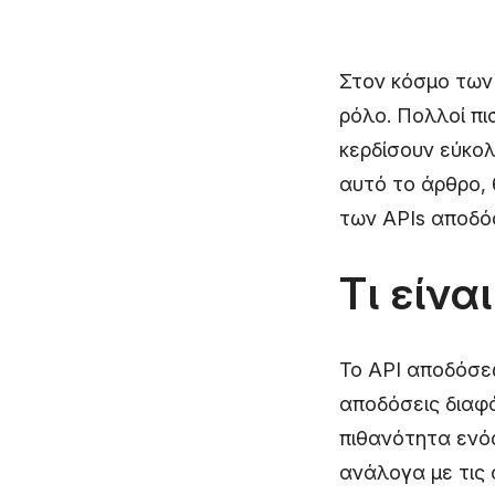
Στον κόσμο των 
ρόλο. Πολλοί π
κερδίσουν εύκολ
αυτό το άρθρο, 
των APIs αποδό
Τι είνα
Το API αποδόσεω
αποδόσεις διαφ
πιθανότητα ενό
ανάλογα με τις 