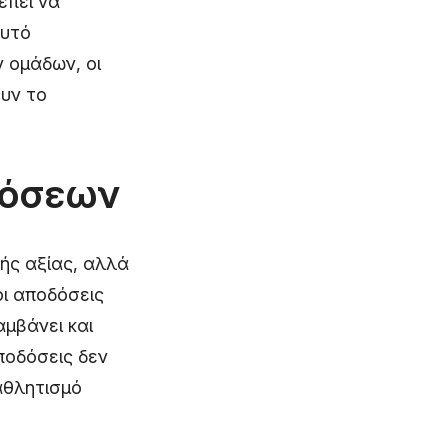
έπει να
Αυτό
 ομάδων, οι
ουν το
δόσεων
ής αξίας, αλλά
οι αποδόσεις
αμβάνει και
ποδόσεις δεν
 αθλητισμό