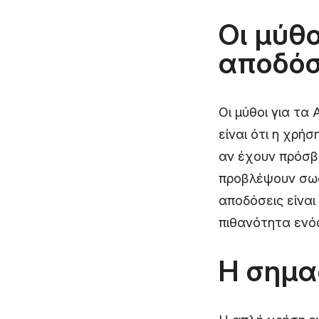
Οι μύθ
αποδό
Οι μύθοι για τα
είναι ότι η χρή
αν έχουν πρόσβα
προβλέψουν σωσ
αποδόσεις είναι
πιθανότητα ενό
Η σημα