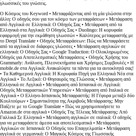
γλωσσικές του γνώσεις.
Ο Κόσμος του Keyword
•
Μεταφράζοντας από τη μία γλώσσα στην
άλλη: Ο οδηγός σου για τον κόσμο των μεταφράσεων
•
Μετάφραση
από Αγγλικά σε Ελληνικά: Ο Οδηγός Σας
•
Μετάφραση από τα
Ελληνικά στα Αγγλικά: Ο Οδηγός Σας
•
Duolingo: Η κορυφαία
εφαρμογή για την εκμάθηση γλωσσών
•
Καλύτερος μεταφραστής με
το Deepl Translate
•
Οδηγός Μεταφράσεων: Πώς να Μεταφράσετε
από τα αγγλικά σε διάφορες γλώσσες
•
Μετάφραση αγγλικών σε
ελληνικά: Ο Οδηγός Σας
•
Google Traduction: Ο Ολοκληρωμένος
Οδηγός για Αποτελεσματικές Μεταφράσεις
•
Οδηγός Χρήσης του
Grammarly: Ανάλυση, Πλεονεκτήματα και Χρήσιμες Συμβουλές
•
Η
mobile.de στα Αγγλικά: Ανακαλύψτε τα πάντα για τα αυτοκίνητά σας!
•
Τα Καθημερινά Αγγλικά: Η Κορυφαία Πηγή για Ελληνικά Νέα στα
Αγγλικά
•
Το Λεξικό: Ο Θησαυρός της Γλώσσας
•
Μετάφραση από
Ελληνικά σε Αγγλικά
•
Μετάφραση από Ισπανικά σε Αγγλικά:
Οδηγός Μεταφραστικών Υπηρεσιών
•
Μετάφραση από Ιταλικά σε
Αγγλικά
•
Ο Ελληνο-Ισπανικός Μεταφραστής: Η Γέφυρα μεταξύ δύο
Κουλτούρων
•
Σημαντικότητα της Ακριβούς Μετάφρασης: Μην
Παίζετε με το Google Translate
•
Πώς να χρησιμοποιήσετε το
Amazon.de στα αγγλικά
•
Οδηγός Tης Τέλειας Μετάφρασης: Από
Γαλλικά Σε Ελληνικά
•
Μετάφραση αγγλικών σε ιταλικά: Ο οδηγός
για να μεταφράσετε άμεσα και αποτελεσματικά
•
Μετάφραση
Αγγλικών σε Ισπανικά: Ο Οδηγός του Επαγγελματία
•
Μετάφραση
αγγλικά σε γερμανικά: Ο Μαγικός Κόσμος της Γλωσσικής