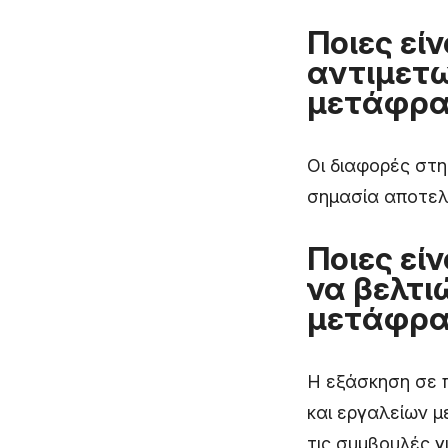
Ποιες εί
αντιμετω
μετάφρασ
Οι διαφορές στη
σημασία αποτελ
Ποιες εί
να βελτι
μετάφρασ
Η εξάσκηση σε π
και εργαλείων μ
τις συμβουλές γ