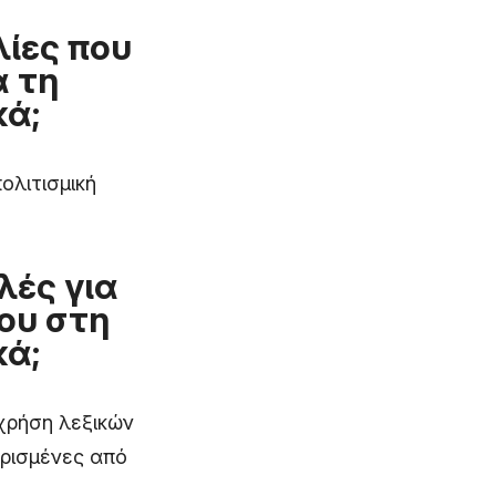
λίες που
ά τη
κά;
ολιτισμική
λές για
του στη
κά;
 χρήση λεξικών
ορισμένες από