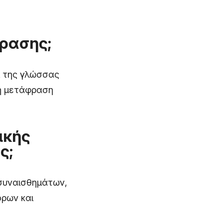
ρασης;
ι της γλώσσας
τη μετάφραση
ικής
ς;
συναισθημάτων,
όρων και