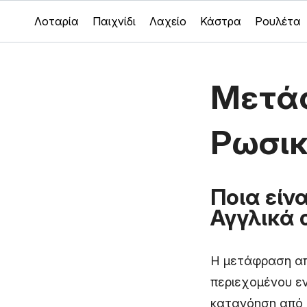
Λοταρία
Παιχνίδι
Λαχείο
Κάστρα
Ρουλέτα
Μετάφ
Ρωσι
Ποια είν
Αγγλικά 
Η μετάφραση απ
περιεχομένου εν
κατανόηση από 