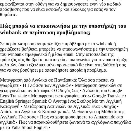
εμφανίζονται στην οθόνη για να δημιουργήσετε έναν νέο κωδικό
πρόσβασης που να είναι ασφαλής και εύκολος για εσάς να τον
θυμάστε.
Πώς μπορώ να επικοινωνήσω με την υποστήριξη του
winbank σε περίπτωση προβλήματος;
Σε περίπτωση που αντιμετωπίζετε πρόβλημα με το winbank ή
χρειάζεστε βοήθεια, μπορείτε να επικοινωνήσετε με την υποστήριξη
του winbank τηλεφωνικά ή μέσω email. Στην ιστοσελίδα της
τράπεζάς σας θα βρείτε τα στοιχεία επικοινωνίας για την υποστήριξη
πελατών, όπου εξειδικευμένο προσωπικό θα είναι στη διάθεσή σας
για να σας βοηθήσει με οποιαδήποτε απορία ή πρόβλημα.
Μετάφραση από Αγγλικά σε Παντζαπικά: Όλα όσα πρέπει να
γνωρίζετε
•
Η Γλώσσα των Αγγλικών
•
Μετάφραση αγγλικών σε
γεωργιανά και αντίστροφα: Ο Οδηγός Σας
•
Ανάλυση του Google
Lens Translate
•
Μετάφραση φωτογραφίας μέσω Google Translate
•
English Springer Spaniel: Ο Αγαπημένος Σκύλος Με την Αγγλική
Καταγωγή
•
Μετάφραση Λατινικών σε Αγγλικά: Ένας Οδηγός
•
Απίστευτα Αγγλικά 3: Καταπληκτικές Μεθόδοι για τη Μάθηση της
Αγγλικής Γλώσσας
•
Πώς να χρησιμοποιήσετε το Amazon.de στα
αγγλικά
•
Πώς να παρακολουθήσετε ζωντανά τα αγγλόφωνα παιχνίδια
με το Yalla Shoot English
•