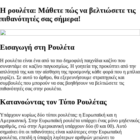
Η ρουλέτα: Μάθετε πώς να βελτιώσετε τις
πιθανότητές σας σήμερα!
Εισαγωγή στη Ρουλέτα
Η ρουλέτα είναι ένα από τα πιο δημοφιλή παιχνίδια καζίνο που
συναντάμε σε καζίνο παγκοσμίως. Η γοητεία της προκύπτει από την
απλότητά της και την αίσθηση της προσμονής κάθε φορά που η μπίλια
γυρίζει. Σε αυτό το άρθρο, θα εξερευνήσουμε στρατηγικές και
συμβουλές που μπορούν να σας βοηθήσουν να βελτιώσετε τις
πιθανότητές σας στην ρουλέτα.
Κατανοώντας τον Τύπο Ρουλέτας
Υπάρχουν κυρίως δύο τύποι ρουλέτας: η Ευρωπαϊκή και η
Αμερικανική. Στην Ευρωπαϊκή ρουλέτα υπάρχει ένας μόνο μηδενικός
αριθμός, ενώ στην Αμερικανική υπάρχουν δύο (0 και 00). Αυτό
σημαίνει ότι οι πιθανότητες είναι καλύτερες στην Ευρωπαϊκή
ρουλέτα, επειδή η ύπαρξη λιγότερων αριθμών μειώνει το