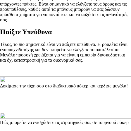
υπάρχοντες παίκτες. Είναι σημαντικό να ελέγξετε τους όρους και τις
προϋποθέσεις, καθώς αυτά τα μπόνους μπορούν να σας δώσουν
πρόσθετα χρήματα για να ποντάρετε και να αυξήσετε τις πιθανότητές
σας.
Παίξτε Υπεύθυνα
Τέλος, το πιο σημαντικό είναι να παίζετε υπεύθυνα. Η ρουλέτα είναι
ένα παιχνίδι τύχης και δεν μπορείτε να ελέγξετε το αποτέλεσμα.
Μεγάλη προσοχή χρειάζεται για να είναι η εμπειρία διασκεδαστική
και όχι καταστροφική για τα οικονομικά σας.
Δοκίμασε την τύχη σου στο διαδικτυακό πόκερ και κέρδισε μεγάλα!
Πώς μπορείτε να ενισχύσετε τις στρατηγικές σας σε τουρνουά πόκερ