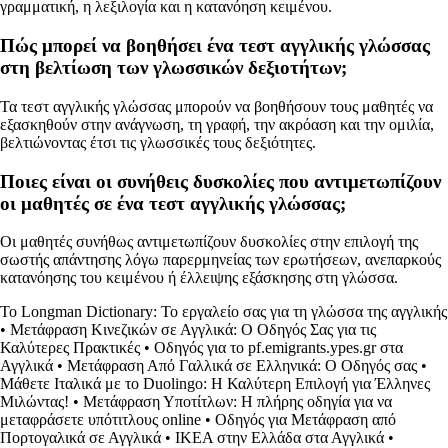
γραμματική, η λεξιλογία και η κατανόηση κειμένου.
Πώς μπορεί να βοηθήσει ένα τεστ αγγλικής γλώσσας
στη βελτίωση των γλωσσικών δεξιοτήτων;
Τα τεστ αγγλικής γλώσσας μπορούν να βοηθήσουν τους μαθητές να
εξασκηθούν στην ανάγνωση, τη γραφή, την ακρόαση και την ομιλία,
βελτιώνοντας έτσι τις γλωσσικές τους δεξιότητες.
Ποιες είναι οι συνήθεις δυσκολίες που αντιμετωπίζουν
οι μαθητές σε ένα τεστ αγγλικής γλώσσας;
Οι μαθητές συνήθως αντιμετωπίζουν δυσκολίες στην επιλογή της
σωστής απάντησης λόγω παρερμηνείας των ερωτήσεων, ανεπαρκούς
κατανόησης του κειμένου ή έλλειψης εξάσκησης στη γλώσσα.
Το Longman Dictionary: Το εργαλείο σας για τη γλώσσα της αγγλικής
•
Μετάφραση Κινεζικών σε Αγγλικά: Ο Οδηγός Σας για τις
Καλύτερες Πρακτικές
•
Οδηγός για το pf.emigrants.ypes.gr στα
Αγγλικά
•
Μετάφραση Από Γαλλικά σε Ελληνικά: Ο Οδηγός σας
•
Μάθετε Ιταλικά με το Duolingo: Η Καλύτερη Επιλογή για Έλληνες
Μιλώντας!
•
Μετάφραση Υποτίτλων: Η πλήρης οδηγία για να
μεταφράσετε υπότιτλους online
•
Οδηγός για Μετάφραση από
Πορτογαλικά σε Αγγλικά
•
IKEA στην Ελλάδα στα Αγγλικά
•