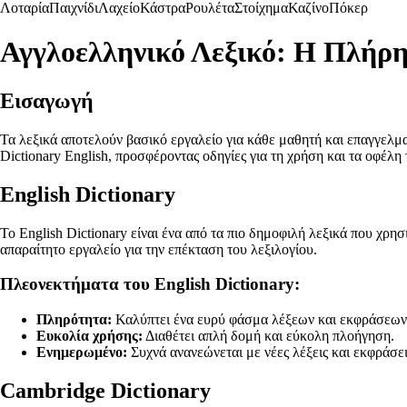
Λοταρία
Παιχνίδι
Λαχείο
Κάστρα
Ρουλέτα
Στοίχημα
Καζίνο
Πόκερ
Αγγλοελληνικό Λεξικό: Η Πλήρ
Εισαγωγή
Τα λεξικά αποτελούν βασικό εργαλείο για κάθε μαθητή και επαγγελματ
Dictionary English, προσφέροντας οδηγίες για τη χρήση και τα οφέλη 
English Dictionary
Το English Dictionary είναι ένα από τα πιο δημοφιλή λεξικά που χρη
απαραίτητο εργαλείο για την επέκταση του λεξιλογίου.
Πλεονεκτήματα του English Dictionary:
Πληρότητα:
Καλύπτει ένα ευρύ φάσμα λέξεων και εκφράσεων
Ευκολία χρήσης:
Διαθέτει απλή δομή και εύκολη πλοήγηση.
Ενημερωμένο:
Συχνά ανανεώνεται με νέες λέξεις και εκφράσει
Cambridge Dictionary