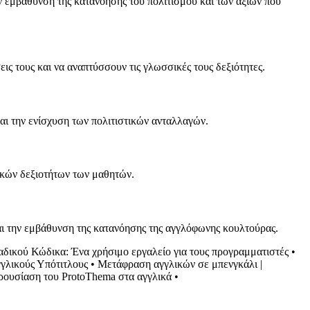
ην εμβάθυνση της κατανόησης του πολιτισμού και των αξιών που
ς τους και να αναπτύσσουν τις γλωσσικές τους δεξιότητες.
αι την ενίσχυση των πολιτιστικών ανταλλαγών.
ικών δεξιοτήτων των μαθητών.
αι την εμβάθυνση της κατανόησης της αγγλόφωνης κουλτούρας.
δικού Κώδικα: Ένα χρήσιμο εργαλείο για τους προγραμματιστές
•
γγλικούς Υπότιτλους
•
Μετάφραση αγγλικών σε μπενγκάλι |
ουσίαση του ProtoThema στα αγγλικά
•