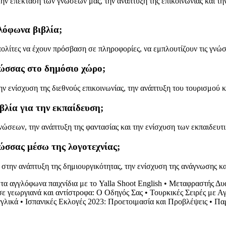
 την επέκταση των γνώσεων μας, την ανάπτυξη της επικοινωνίας και τ
λόφωνα βιβλία;
λίτες να έχουν πρόσβαση σε πληροφορίες, να εμπλουτίζουν τις γνώσει
λώσσας στο δημόσιο χώρο;
ενίσχυση της διεθνούς επικοινωνίας, την ανάπτυξη του τουρισμού κ
βλία για την εκπαίδευση;
σεων, την ανάπτυξη της φαντασίας και την ενίσχυση των εκπαιδευτ
ώσσας μέσω της λογοτεχνίας;
στην ανάπτυξη της δημιουργικότητας, την ενίσχυση της ανάγνωσης κ
α αγγλόφωνα παιχνίδια με το Yalla Shoot English
•
Μεταφραστής Δυα
ε γεωργιανά και αντίστροφα: Ο Οδηγός Σας
•
Τουρκικές Σειρές με Α
γλικά
•
Ισπανικές Εκλογές 2023: Προετοιμασία και Προβλέψεις
•
Παρ